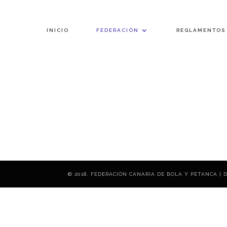
INICIO
FEDERACIÓN
REGLAMENTOS
© 2018. FEDERACIÓN CANARIA DE BOLA Y PETANCA | D