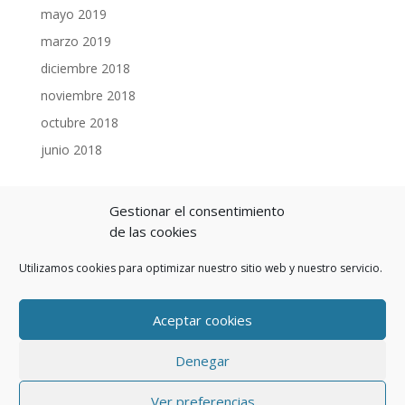
mayo 2019
marzo 2019
diciembre 2018
noviembre 2018
octubre 2018
junio 2018
COLABORADORES
Gestionar el consentimiento
de las cookies
Utilizamos cookies para optimizar nuestro sitio web y nuestro servicio.
Aceptar cookies
Denegar
© 2018. FEDERACIÓN CANARIA DE BOLA Y PETANCA | Diseño y
Ver preferencias
Hosting por
HGM Network
|
Política de Cookies
|
Política de